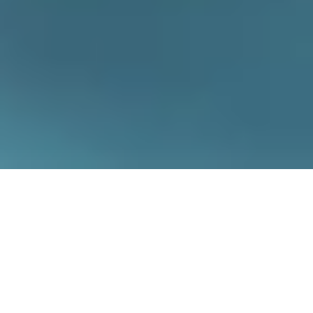
AKTUELLES, VORTRÄGE,
WEBINARE & PODCASTS
Im Folgenden finden Sie aktuelle Veröffentlichungen aus der
Presse, Berichterstattungen über INVIOS aus Online-Medien
und Neuigkeiten in eigener Sache. Übrigens: Auf unserem
eigenen
INVIOS YouTube-Kanal
finden Sie Videos mit Interviews
und Tipps für die Geldanlage. Logos und Bildmaterial finden
Sie in unserer
Presselounge
.